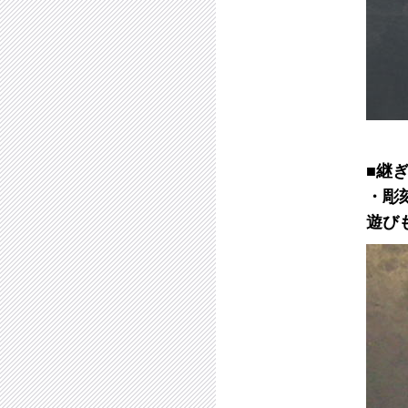
■継
・彫
遊び