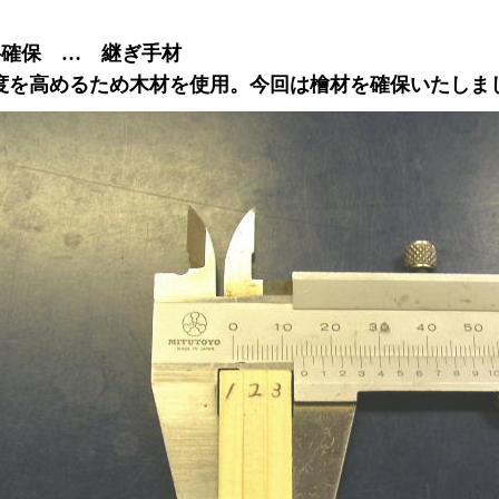
料確保 … 継ぎ手材
度を高めるため木材を使用。今回は檜材を確保いたしま