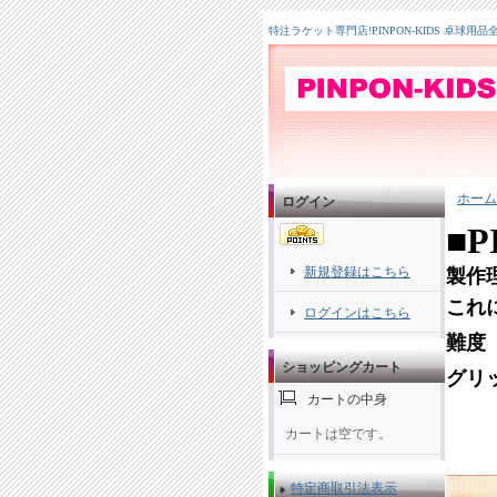
特注ラケット専門店!PINPON-KIDS 卓球用品
ホーム
ログイン
■
新規登録はこちら
製作
これ
ログインはこちら
難度
ショッピングカート
グリ
カートの中身
カートは空です。
特定商取引法表示