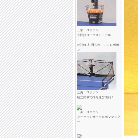
三栄 ロボポン
今回はローコストモデル
●今特に注目されているロボポ
ン
三英 ロボポン
組立簡単で持ち運び便利！
三英 ロボポン
ターゲットサークルポンマスタ
ー