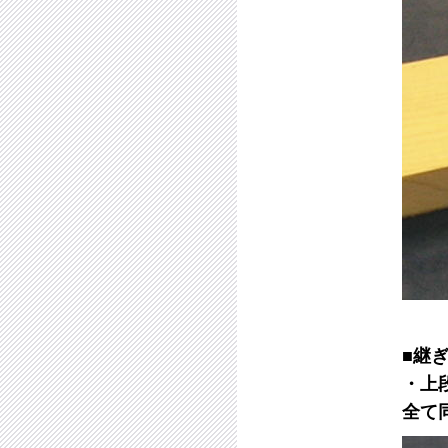
■継
・上
全て