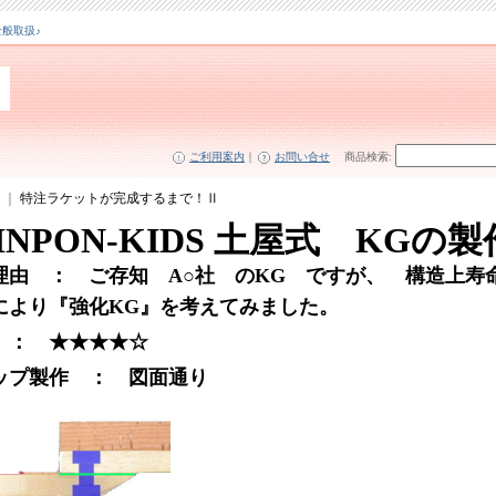
全般取扱♪
ご利用案内
｜
お問い合せ
商品検索
:
｜
特注ラケットが完成するまで！Ⅱ
PINPON-KIDS 土屋式 KGの製
理由 ： ご存知 A○社 のKG ですが、 構造上寿
により『強化KG』を考えてみました。
 ： ★★★★☆
ップ製作 ： 図面通り