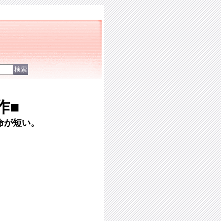
作■
命が短い。