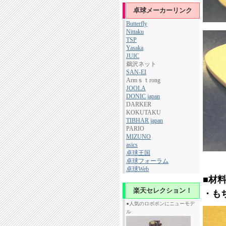
卓球メーカーリンク
Butterfly
Nittaku
TSP
Yasaka
JUIC
鵜沢ネット
SAN-EI
Armｓｔrong
JOOLA
DONIC japan
DARKER
KOKUTAKU
TIBHAR japan
PARIO
MIZUNO
asics
卓球王国
卓球フォーラム
卓球Web
■材
楽天セレクション！
・も
●人気のロボポンにニューモデ
ル