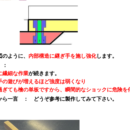
図のように、
内部構造に継ぎ手を施し強化
します。
 ：
に繊細な作業
が続きます。
手の遊びが増えるほど強度は弱くなり
過ぎても檜の単板ですから、瞬間的なショックに危険を
から一言 ： どうぞ参考に製作してみて下さい。