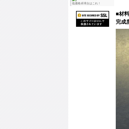
低価格卓球台はこれ！
■材
完成