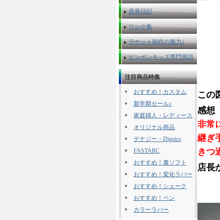
店長日記
リンク集
ラケット制作の魅力♪
ピンポンキッズ専門用語
注目商品特集
おすすめ！カスタム
この
新学期セール♪
感想
家庭婦人・レディース
非常
オリジナル商品
継ぎ
テナジー・Dignics
きつ
FASTARC
おすすめ！裏ソフト
店長
おすすめ！変化ラバー
おすすめ！シェーク
おすすめ！ペン
カラーラバー