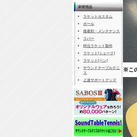
卓球用品
ラケットカスタム
ボール
接着剤・メンテナンス
ラバー
特注ラケット製作
ラケット[シェーク]
ラケット[ペン]
サウンドテーブルテニ
※こ
ス
上達サポートグッズ