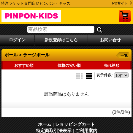
特注ラケット専門店＠ピンポン・キッズ
PCサイト
ログイン
新規登録はこちら
お問い合せ
ボール > ラージボール
一覧
おすすめ順
価格の安い順
売れ筋順
表示件数
:
該当商品はありません
(0件/0件)
ホーム
|
ショッピングカート
特定商取引法表示
|
ご利用案内