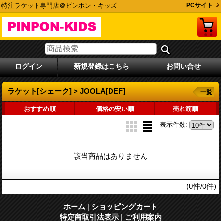
特注ラケット専門店＠ピンポン・キッズ
PCサイト
ログイン
新規登録はこちら
お問い合せ
ラケット[シェーク] > JOOLA[DEF]
一覧
おすすめ順
価格の安い順
売れ筋順
表示件数
:
該当商品はありません
(0件/0件)
ホーム
|
ショッピングカート
特定商取引法表示
|
ご利用案内