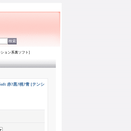
 [テンション系裏ソフト]
Soft 赤?黒?桃?青 [テンシ