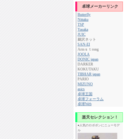
卓球メーカーリンク
Butterfly
Nittaku
TSP
Yasaka
JUIC
鵜沢ネット
SAN-EI
Armｓｔrong
JOOLA
DONIC japan
DARKER
KOKUTAKU
TIBHAR japan
PARIO
MIZUNO
asics
卓球王国
卓球フォーラム
卓球Web
楽天セレクション！
●人気のロボポンにニューモデ
ル