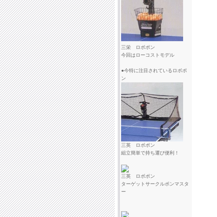
三栄 ロボポン
今回はローコストモデル
●今特に注目されているロボポ
ン
三英 ロボポン
組立簡単で持ち運び便利！
三英 ロボポン
ターゲットサークルポンマスタ
ー