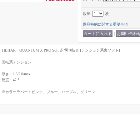
数量
:
枚
返品特約に関する重要事項
｜
TIBHAR QUANTUM X PRO Soft 赤?黒?桃?青 [テンション系裏ソフト]
回転系テンション
厚さ：1.8/2.0/max
硬度：42.5
※カラーラバー：ピンク、ブルー、パープル、グリーン