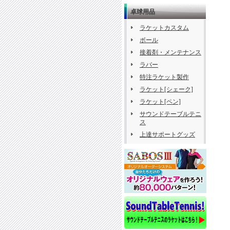
卓球用品
ラケットカスタム
ボール
接着剤・メンテナンス
ラバー
特注ラケット製作
ラケット[シェーク]
ラケット[ペン]
サウンドテーブルテニ
ス
上達サポートグッズ