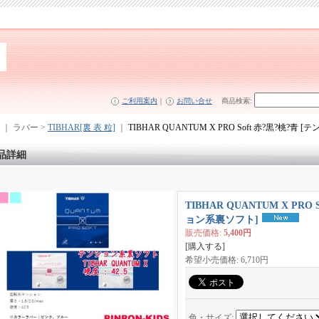
ご利用案内
｜
お問い合せ
商品検索
:
｜ ラバー >
TIBHAR[裏 表 粒]
｜
TIBHAR QUANTUM X PRO Soft 赤?黒?桃?青
品詳細
TIBHAR QUANTUM X PRO 
ョン系裏ソフト]
販売価格
:
5,400円
[購入する]
希望小売価格
:
6,710円
色・サイズ
: