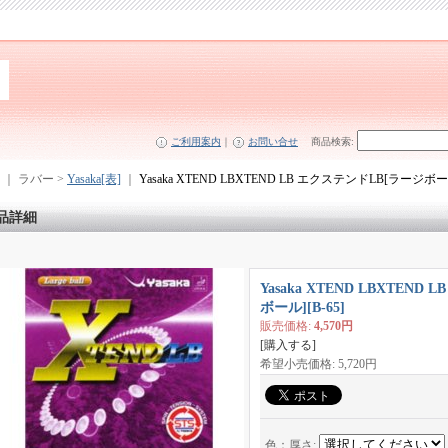
ご利用案内
｜
お問い合せ
商品検索
:
｜ ラバー >
Yasaka[表]
｜
Yasaka XTEND LBXTEND LB エクステンドLB[ラージボー
品詳細
Yasaka XTEND LBXTEN
ボール]
[
B-65
]
販売価格
:
4,570円
[購入する]
希望小売価格
:
5,720円
色：厚さ
: