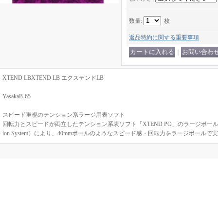
数量
:
枚
返品特約に関する重要事項
｜
XTEND LBXTEND LB エクステンドLB
YasakaB-65
スピード重視のテンション系ラージ用表ソフト
回転力とスピードが両立したテンション系表ソフト「XTEND PO」のラージボールバージ
ion System）により、40mmボールのようなスピード感・回転力をラージボールで