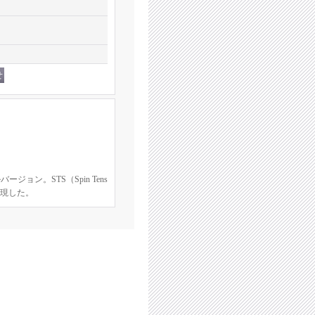
ョン。STS（Spin Tens
実現した。