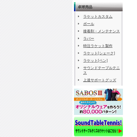
卓球用品
ラケットカスタム
ボール
接着剤・メンテナンス
ラバー
特注ラケット製作
ラケット[シェーク]
ラケット[ペン]
サウンドテーブルテニ
ス
上達サポートグッズ