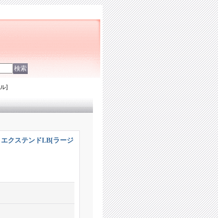
ル]
D LB エクステンドLB[ラージ