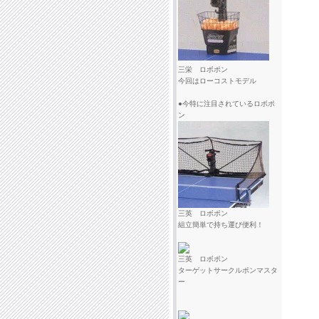
三栄 ロボポン
今回はローコストモデル
●今特に注目されているロボポ
ン
三英 ロボポン
組立簡単で持ち運び便利！
三英 ロボポン
ターゲットサークルポンマスタ
ー