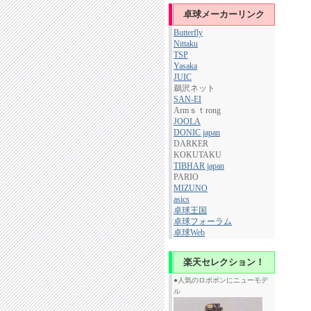
卓球メーカーリンク
Butterfly
Nittaku
TSP
Yasaka
JUIC
鵜沢ネット
SAN-EI
Armｓｔrong
JOOLA
DONIC japan
DARKER
KOKUTAKU
TIBHAR japan
PARIO
MIZUNO
asics
卓球王国
卓球フォーラム
卓球Web
楽天セレクション！
●人気のロボポンにニューモデ
ル