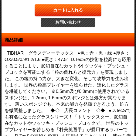
商品詳細
TIBHAR グラスディーテックス ●色：赤・黒・緑 ●厚さ：
OX/0.5/0.9/1.2/1.6 ●硬さ：47.5° D.TecSの技術を粒高にも応用
することにより、変幻自在なカットや] ツッツキ・プッシュ・
ブロックを可能にする「粒の倒れ方と復元力」を実現しまし
た。 この粒の持つ力が、大きな変化、そして攻撃力を生み出
します。 世界の粒高プレイヤーを唸らせた、進化したグラス
を堪能してください。 ※0.5mm及び0.9mmに使用されている
スポンジは、1.2mm, 1.6mmのスポンジとは処方が異なりま
す。 薄いスポンジでも、本来の能力を発揮できるよう、処方
を微調整しました。 ◆◇ 店長コメント ◇◆ ●D.TecSで
も有名になったグラスシリーズ！「トリックスター」変幻自
在なカットやツッツキ・プッシュ・ブロックで、 世界のトッ
ププレイヤーを苦しめる「朴美英選手」が愛用するラバーで
す。 D.TecSの技術を粒高にも応用することにより、 彼女を満