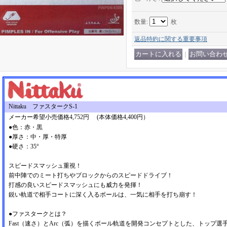
数量
:
枚
返品特約に関する重要事項
｜
Nittaku ファスタークS-1
メーカー希望小売価格4,752円 (本体価格4,400円）
●色：赤・黒
●厚さ：中・厚・特厚
●硬さ：35°
スピードスマッシュ重視！
前中陣でのミート打ちやブロックからのスピードドライブ！
打感の良いスピードスマッシュにも威力を発揮！
鋭い軌道で相手コートに深く入るボールは、一気に相手を打ち崩す！
●ファスタークとは？
Fast（速さ）とArc（弧）を描くボール軌道を開発コンセプトとした、トップ