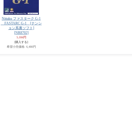
Nittaku ファスターク G-1
FASTARC G-1 [テンシ
ョン系裏ソフト]
[NR8702]
5,184円
[購入する]
希望小売価格
:
6,480円