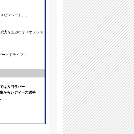
ンスピンシート」。
す。
る威力を生み出すスポンジで
ピードドライブ！
中では入門ラバー
生からレディース選手
。