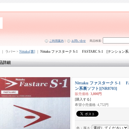
ご利用案内
｜
お問い合せ
商品検索
:
｜ ラバー >
Nittaku[裏]
｜
Nittaku ファスターク S-1 FASTARC S-1 [テンショ
品詳細
Nittaku ファスターク S-1 
ン系裏ソフト]
[
NR8703
]
販売価格
:
3,800円
[購入する]
希望小売価格
:
4,752円
色・厚さ
: