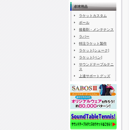
卓球用品
ラケットカスタム
ボール
接着剤・メンテナンス
ラバー
特注ラケット製作
ラケット[シェーク]
ラケット[ペン]
サウンドテーブルテニ
ス
上達サポートグッズ