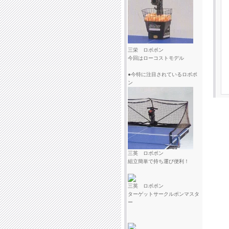
三栄 ロボポン
今回はローコストモデル
●今特に注目されているロボポ
ン
三英 ロボポン
組立簡単で持ち運び便利！
三英 ロボポン
ターゲットサークルポンマスタ
ー