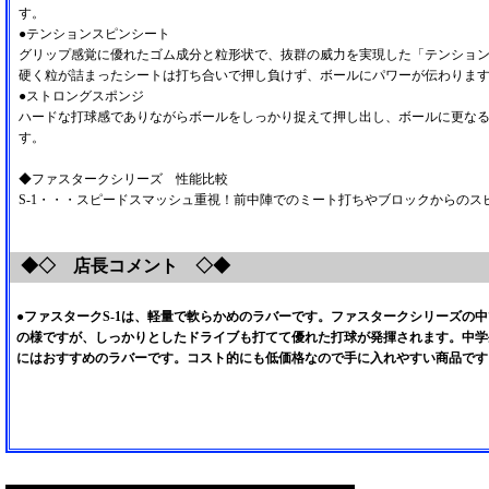
す。
●テンションスピンシート
グリップ感覚に優れたゴム成分と粒形状で、抜群の威力を実現した「テンショ
硬く粒が詰まったシートは打ち合いで押し負けず、ボールにパワーが伝わりま
●ストロングスポンジ
ハードな打球感でありながらボールをしっかり捉えて押し出し、ボールに更な
す。
◆ファスタークシリーズ 性能比較
S-1・・・スピードスマッシュ重視！前中陣でのミート打ちやブロックからのス
◆◇ 店長コメント ◇◆
●ファスタークS-1は、軽量で軟らかめのラバーです。ファスタークシリーズの
の様ですが、しっかりとしたドライブも打てて優れた打球が発揮されます。中学
にはおすすめのラバーです。コスト的にも低価格なので手に入れやすい商品です