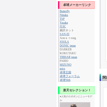
卓球メーカーリンク
Butterfly
Nittaku
TSP
Yasaka
JUIC
鵜沢ネット
SAN-EI
Armｓｔrong
JOOLA
DONIC japan
DARKER
KOKUTAKU
TIBHAR japan
PARIO
MIZUNO
asics
卓球王国
卓球フォーラム
関
卓球Web
楽天セレクション！
●人気のロボポンにニューモデ
ル