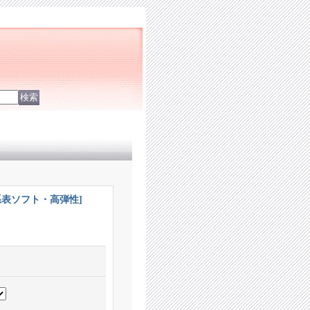
[回転系表ソフト・高弾性]