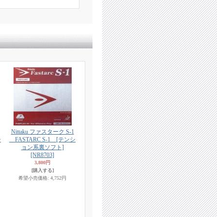
Nittaku ファスターク S-1
シ
FASTARC S-1 [テンシ
ョン系裏ソフト]
[NR8703]
3,800円
[購入する]
希望小売価格
:
4,752円