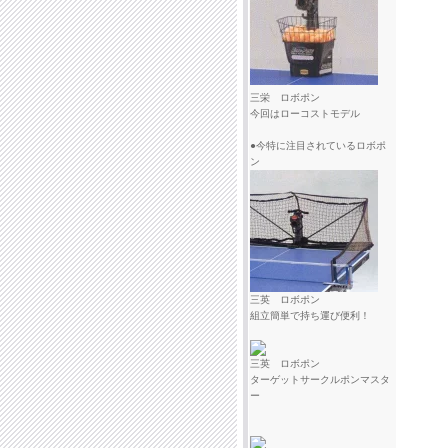
三栄 ロボポン
今回はローコストモデル
●今特に注目されているロボポ
ン
三英 ロボポン
組立簡単で持ち運び便利！
三英 ロボポン
ターゲットサークルポンマスタ
ー