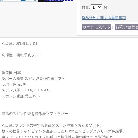
数量
:
枚
返品特約に関する重要事項
｜
VICTAS SPINPIPS D1
高弾性・回転系表ソフト
製造国 日本
ラバーの種類 スピン系高弾性表ソフト
ラバー色 赤, 黒
スポンジ厚 1.3, 1.6, 2.0, MAX,
スポンジ硬度 硬度35±3
最高のスピン性能を誇る表ソフトラバー
VICTASブランドの中でも最高のスピン性能を誇る表ソフト。
数々の世界チャンピオンを生み出したTSPスピンピップスシリーズを継承。
裏ソフトのようなドライブの威力と操作性を兼ね備えた万能型ギア。