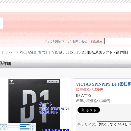
ご利用案内
｜
お問い合せ
商品検索
:
｜ ラバー >
VICTAS[裏 表 粒]
｜
VICTAS SPINPIPS D1 [回転系表ソフト・高弾性]
品詳細
VICTAS SPINPIPS D1 
販売価格
:
3,520円
[購入する]
希望小売価格
:
4,400円
色：サイズ
: