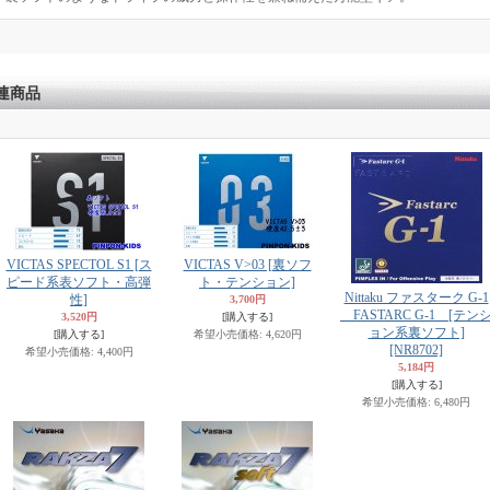
連商品
VICTAS SPECTOL S1 [ス
VICTAS V>03 [裏ソフ
ピード系表ソフト・高弾
ト・テンション]
Nittaku ファスターク G-1
性]
3,700円
FASTARC G-1 [テン
3,520円
[購入する]
ョン系裏ソフト]
[購入する]
希望小売価格
:
4,620円
[NR8702]
希望小売価格
:
4,400円
5,184円
[購入する]
希望小売価格
:
6,480円