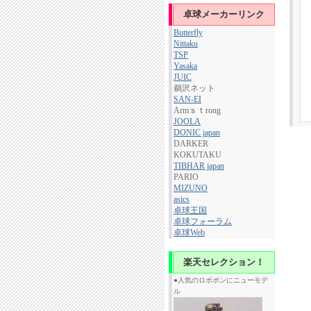
卓球メーカーリンク
Butterfly
Nittaku
TSP
Yasaka
JUIC
鵜沢ネット
SAN-EI
Armｓｔrong
JOOLA
DONIC japan
DARKER
KOKUTAKU
TIBHAR japan
PARIO
MIZUNO
asics
卓球王国
卓球フォーラム
卓球Web
楽天セレクション！
●人気のロボポンにニューモデ
ル