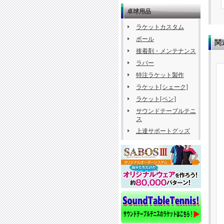
卓球用品
ラケットカスタム
ボール
関
接着剤・メンテナンス
ラバー
特注ラケット製作
ラケット[シェーク]
ラケット[ペン]
サウンドテーブルテニ
ス
上達サポートグッズ