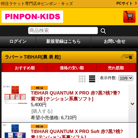
特注ラケット専門店＠ピンポン・キッズ
PCサイト
ログイン
新規登録はこちら
お問い合せ
ラバー > TIBHAR[裏 表 粒]
一覧
おすすめ順
価格の安い順
売れ筋順
表示件数
:
TIBHAR QUANTUM X PRO 赤?黒?桃?青?
紫?緑 [テンション系裏ソフト]
5,400円
[購入する]
希望小売価格
:
6,710円
TIBHAR QUANTUM X PRO Soft 赤?黒?桃?
青 [テンション系裏ソフト]